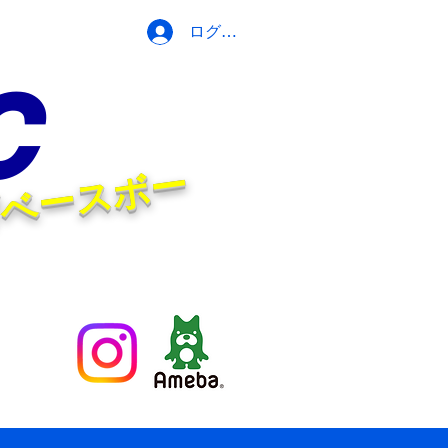
ログイン
C
笑
顔
！
E
N
J
O
Y
ベ
ー
ス
ボ
ー
ル